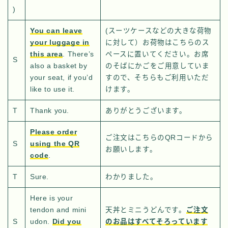
)
You can leave
(スーツケースなどの大きな荷物
your luggage in
に対して）お荷物はこちらのス
this area
. There’s
ペースに置いてください。お席
S
also a basket by
のそばにかごをご用意していま
your seat, if you’d
すので、そちらもご利用いただ
like to use it.
けます。
T
Thank you.
ありがとうございます。
Please order
ご注文はこちらのQRコードから
S
using the QR
お願いします。
code
.
T
Sure.
わかりました。
Here is your
tendon and mini
天丼とミニうどんです。
ご注文
S
udon.
Did you
のお品はすべてそろっています