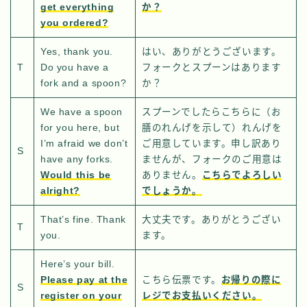
get everything
か？
you ordered?
Yes, thank you.
はい、ありがとうございます。
T
Do you have a
フォークとスプーンはあります
fork and a spoon?
か？
We have a spoon
スプーンでしたらこちらに（お
for you here, but
膳のれんげを示して）れんげを
I’m afraid we don’t
ご用意しています。申し訳あり
S
have any forks.
ませんが、フォークのご用意は
Would this be
ありません。
こちらでよろしい
alright?
でしょうか。
That’s fine. Thank
大丈夫です。ありがとうござい
T
you.
ます。
Here’s your bill.
Please pay at the
こちら伝票です。
お帰りの際に
S
register on your
レジでお支払いください。