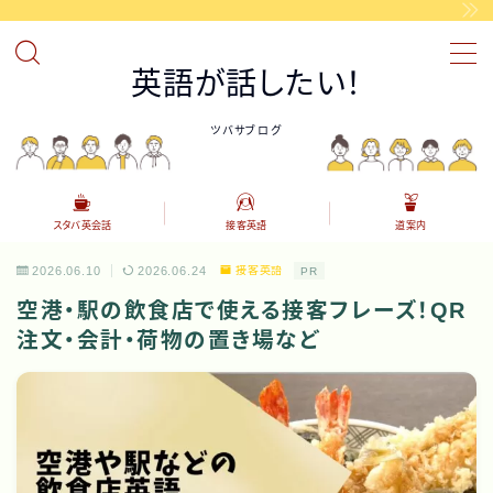
MENU
英語が話したい！
ツバサブログ
接客英語
カフェやレストラン等で使える英語表現を覚えましょう。
スタバ英会話
海外のスタバで役立つ英語
スタバ英会話
接客英語
道案内
道案内英語
道案内の英語表現
2026.06.10
2026.06.24
接客英語
PR
空港・駅の飲食店で使える接客フレーズ！QR
AI英会話アプリの紹介
注文・会計・荷物の置き場など