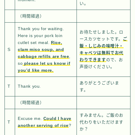
い。
（時間経過）
Thank you for waiting.
お待たせしました。ロ
Here is your pork loin
ースカツセットです。
ご
cutlet set meal.
Rice,
飯・しじみの味噌汁・
S
clam miso soup, and
キャベツは無料でお代
cabbage refills are free
,
わりできます
ので、お
so
please let us know if
声掛けください。
you’d like more.
ありがとうございま
T
Thank you.
す。
（時間経過）
すみません。ご飯のお
Excuse me.
Could I have
T
代わりをいただけます
another serving of rice
?
か？