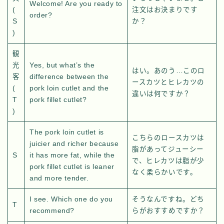
Welcome! Are you ready to
(
注文はお決まりです
order?
S
か？
)
観
光
Yes, but what’s the
はい。あのう…このロ
客
difference between the
ースカツとヒレカツの
(
pork loin cutlet and the
違いは何ですか？
T
pork fillet cutlet?
)
The pork loin cutlet is
こちらのロースカツは
juicier and richer because
脂があってジューシー
S
it has more fat, while the
で、ヒレカツは脂が少
pork fillet cutlet is leaner
なく柔らかいです。
and more tender.
I see. Which one do you
そうなんですね。どち
T
recommend?
らがおすすめですか？