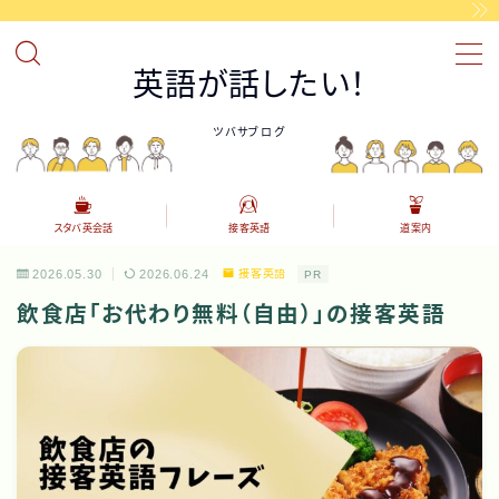
MENU
英語が話したい！
ツバサブログ
接客英語
カフェやレストラン等で使える英語表現を覚えましょう。
スタバ英会話
海外のスタバで役立つ英語
スタバ英会話
接客英語
道案内
道案内英語
道案内の英語表現
2026.05.30
2026.06.24
接客英語
PR
飲食店「お代わり無料（自由）」の接客英語
AI英会話アプリの紹介