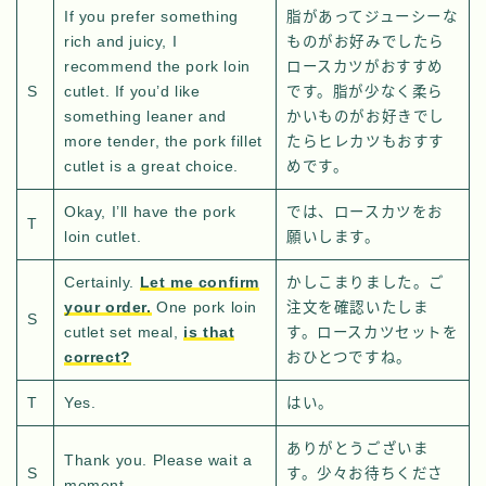
If you prefer something
脂があってジューシーな
rich and juicy, I
ものがお好みでしたら
recommend the pork loin
ロースカツがおすすめ
S
cutlet. If you’d like
です。脂が少なく柔ら
something leaner and
かいものがお好きでし
more tender, the pork fillet
たらヒレカツもおすす
cutlet is a great choice.
めです。
Okay, I’ll have the pork
では、ロースカツをお
T
loin cutlet.
願いします。
Certainly.
Let me confirm
かしこまりました。ご
your order.
One pork loin
注文を確認いたしま
S
cutlet set meal,
is that
す。ロースカツセットを
correct?
おひとつですね。
T
Yes.
はい。
ありがとうございま
Thank you. Please wait a
S
す。少々お待ちくださ
moment.