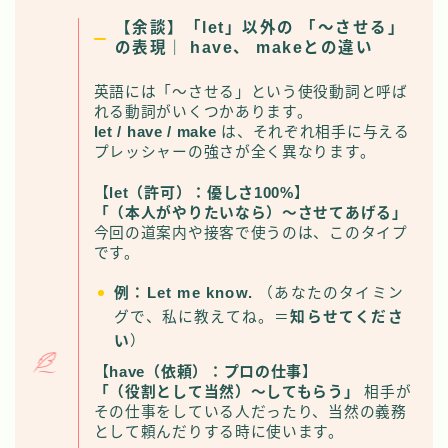
【余談】「
let」以外の 「〜させる」
の表現｜
have、 makeとの違い
英語には「〜させる」という使役動詞と呼ば
れる動詞がいくつかあります。
let / have / make
は、それぞれ相手に与える
プレッシャーの強さが全く異なります。
【
let（許可）：優しさ100%
】
「（本人がやりたいなら）〜させてあげる」
今回の道案内や接客で使うのは、このタイプ
です。
例：Let me know.
（あなたのタイミン
グで、私に教えてね。＝
知らせてくださ
い
）
【
have（依頼）：プロの仕事
】
「（役割として当然）〜してもらう」
相手が
その仕事をしている人だったり、当然の義務
として頼んだりする時に使います。