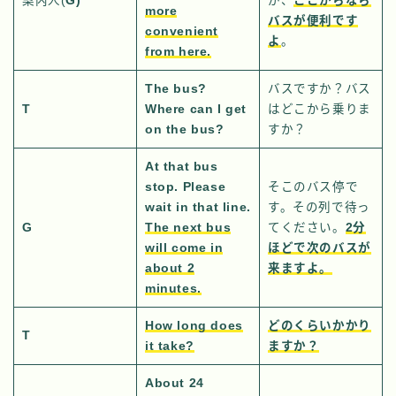
案内人(
G)
が、
ここからなら
more
バスが便利です
convenient
よ
。
from here.
The bus?
バスですか？バス
T
Where can I get
はどこから乗りま
on the bus?
すか？
At that bus
stop. Please
そこのバス停で
wait in that line.
す。その列で待っ
G
The next bus
てください。
2分
will come in
ほどで次のバスが
about 2
来ますよ。
minutes.
How long does
どのくらいかかり
T
it take?
ますか？
About 24