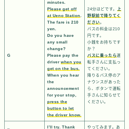
minutes.
Please get off
24分ほどです。
上
at Ueno Station
.
野駅前で降りてく
The fare is 210
ださい
。
yen.
バスの料金は210
Do you have
円です。
any small
小銭をお持ちです
change?
か？
G
Please pay the
バスに乗ったら
運
driver
when you
転手さんに支払っ
get on the bus.
てください。
When you hear
降りるバス停のア
the
ナウンスがあった
announcement
ら、ボタンで運転
for your stop,
手さんに知らせて
press the
ください。
button to let
the driver know.
I’ll try. Thank
やってみます。あ