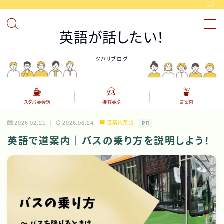
MENU
英語が話したい！
ツバサブログ
接客英語
カフェやレストラン等で使える英語表現を覚えましょう。
スタバ英会話
海外のスタバで役立つ英語
スタバ英会話
接客英語
道案内
道案内英語
道案内の英語表現
2026.02.21
2026.06.24
道案内英語
PR
英語で道案内｜バスの乗り方を説明しよう！
AI英会話アプリの紹介