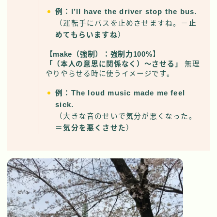
例：I’ll have the driver stop the bus.
（運転手にバスを止めさせますね。＝
止
めてもらいますね
）
【
make（強制）：強制力100%
】
「（本人の意思に関係なく）〜させる」
無理
やりやらせる時に使うイメージです。
例：The loud music made me feel
sick.
（大きな音のせいで気分が悪くなった。
＝
気分を悪くさせた
）