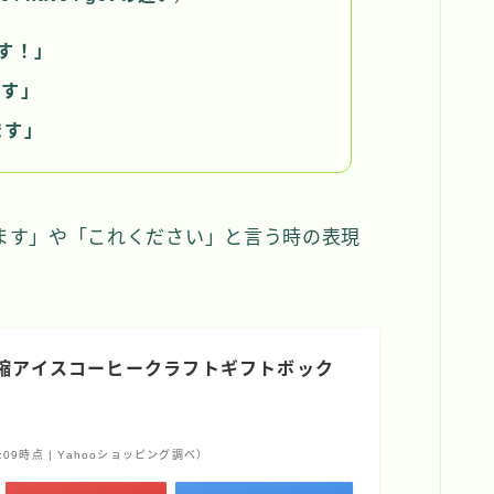
す！」
ます」
ます」
ます」や「これください」と言う時の表現
濃縮アイスコーヒークラフトギフトボック
13:09時点 | Yahooショッピング調べ）