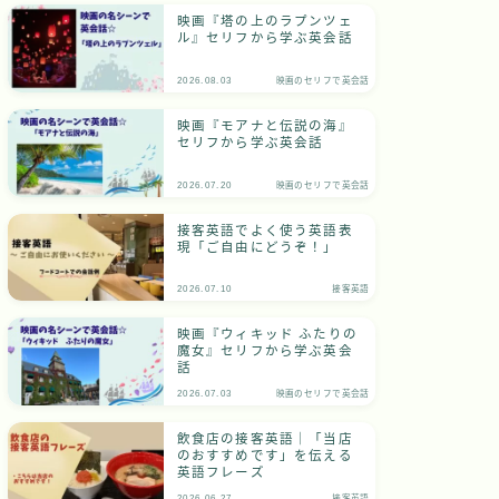
映画『塔の上のラプンツェ
ル』セリフから学ぶ英会話
2026.08.03
映画のセリフで英会話
映画『モアナと伝説の海』
セリフから学ぶ英会話
2026.07.20
映画のセリフで英会話
接客英語でよく使う英語表
現「ご自由にどうぞ！」
2026.07.10
接客英語
映画『ウィキッド ふたりの
魔女』セリフから学ぶ英会
話
2026.07.03
映画のセリフで英会話
飲食店の接客英語｜「当店
のおすすめです」を伝える
英語フレーズ
2026.06.27
接客英語