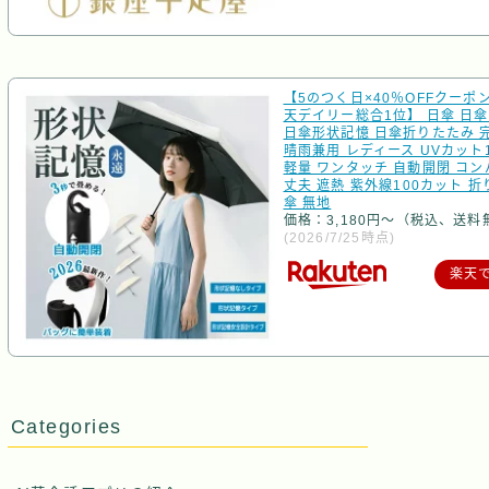
【5のつく日×40％OFFクーポ
天デイリー総合1位】 日傘 日傘
日傘形状記憶 日傘折りたたみ 
晴雨兼用 レディース UVカット1
軽量 ワンタッチ 自動開閉 コン
丈夫 遮熱 紫外線100カット 
傘 無地
価格：3,180円～（税込、送料
(2026/7/25時点)
楽天
Categories