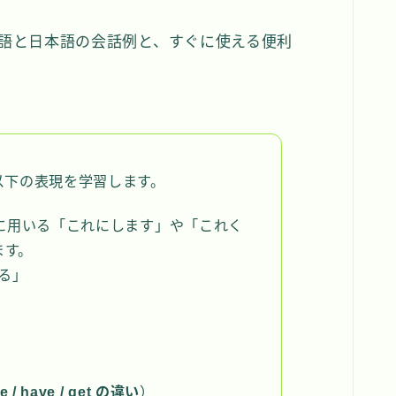
語と日本語の会話例と、すぐに使える便利
以下の表現を学習します。
に用いる「これにします」や「これく
ます。
る」
ke / have / get の違い
）