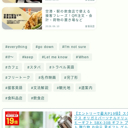
空港・駅の飲食店で使える
接客フレーズ！QR注文・会
計・荷物の置き場など
2026.06.10
接客英語
everything
go down
I'm not sure
If～
keep
Let me know
When
カフェ
スタバ
トラベル英語
フリートーク
名作映画
完了形
接客英語
文法解説
観光地
道案内
食料品店
飲食店
【エントリーで最大P19倍】ス
クス オリガミパーソナルドリ
ヒーギフト SBX-30B ギフト 
ト 贈り物 お中元 夏ギフト グル