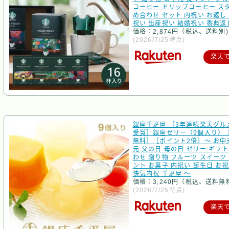
コーヒー ドリップコーヒー スタ
め合わせ セット 内祝い お返し 
祝い 出産祝い 結婚祝い 香典返
価格：2,874円（税込、送料別)
(2026/7/25時点)
楽天
銀座千疋屋 ［3年連続楽天グル
受賞］銀座ゼリー（9個入り）
無料］［ポイント2倍］～ お中
元 父の日 母の日 ゼリー ギフト
わせ 贈り物 フルーツ スイーツ
ント お菓子 内祝い 誕生日 お祝
快気内祝 千疋屋 ～
価格：3,240円（税込、送料無
(2026/7/25時点)
楽天