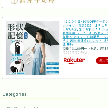
【5のつく日×40％OFFクーポ
天デイリー総合1位】 日傘 日傘
日傘形状記憶 日傘折りたたみ 
晴雨兼用 レディース UVカット1
軽量 ワンタッチ 自動開閉 コン
丈夫 遮熱 紫外線100カット 
傘 無地
価格：3,180円～（税込、送料
(2026/7/25時点)
楽天
Categories