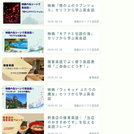
映画『塔の上のラプンツェ
ル』セリフから学ぶ英会話
2026.08.03
映画のセリフで英会話
映画『モアナと伝説の海』
セリフから学ぶ英会話
2026.07.20
映画のセリフで英会話
接客英語でよく使う英語表
現「ご自由にどうぞ！」
2026.07.10
接客英語
映画『ウィキッド ふたりの
魔女』セリフから学ぶ英会
話
2026.07.03
映画のセリフで英会話
飲食店の接客英語｜「当店
のおすすめです」を伝える
英語フレーズ
2026.06.27
接客英語