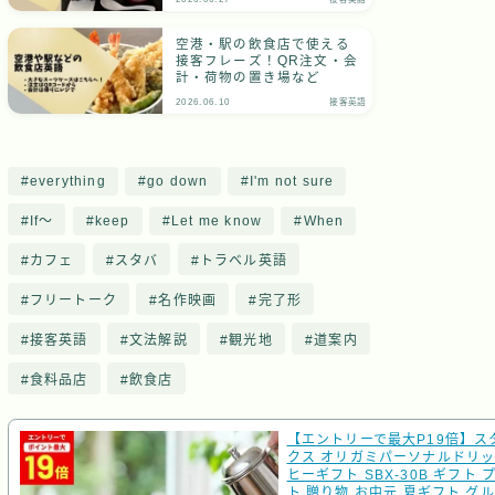
空港・駅の飲食店で使える
接客フレーズ！QR注文・会
計・荷物の置き場など
2026.06.10
接客英語
everything
go down
I'm not sure
If～
keep
Let me know
When
カフェ
スタバ
トラベル英語
フリートーク
名作映画
完了形
接客英語
文法解説
観光地
道案内
食料品店
飲食店
【エントリーで最大P19倍】ス
クス オリガミパーソナルドリ
ヒーギフト SBX-30B ギフト 
ト 贈り物 お中元 夏ギフト グル