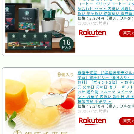
コーヒー ドリップコーヒー スタ
め合わせ セット 内祝い お返し 
祝い 出産祝い 結婚祝い 香典返
価格：2,874円（税込、送料別)
(2026/7/25時点)
楽天
銀座千疋屋 ［3年連続楽天グル
受賞］銀座ゼリー（9個入り）
無料］［ポイント2倍］～ お中
元 父の日 母の日 ゼリー ギフト
わせ 贈り物 フルーツ スイーツ
ント お菓子 内祝い 誕生日 お祝
快気内祝 千疋屋 ～
価格：3,240円（税込、送料無
(2026/7/25時点)
楽天